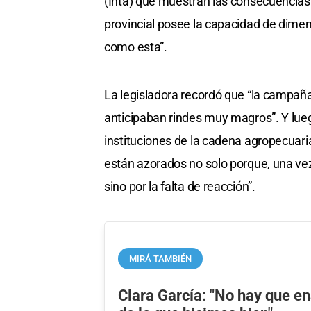
(Inta) que muestran las consecuencias 
provincial posee la capacidad de dime
como esta”.
La legisladora recordó que “la campañ
anticipaban rindes muy magros”. Y luego
instituciones de la cadena agropecuari
están azorados no solo porque, una ve
sino por la falta de reacción”.
MIRÁ TAMBIÉN
Clara García: "No hay que e