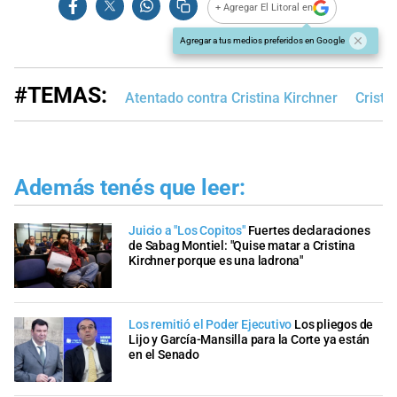
+ Agregar El Litoral en
Agregar a tus medios preferidos en Google
#TEMAS:
Atentado contra Cristina Kirchner
Cristi
Además tenés que leer:
Juicio a "Los Copitos"
Fuertes declaraciones
de Sabag Montiel: "Quise matar a Cristina
Kirchner porque es una ladrona"
Los remitió el Poder Ejecutivo
Los pliegos de
Lijo y García-Mansilla para la Corte ya están
en el Senado