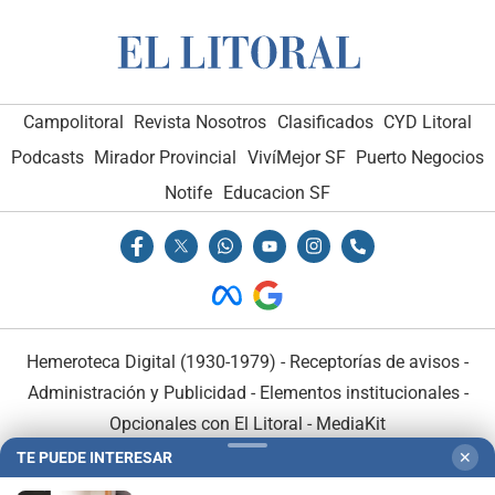
Campolitoral
Revista Nosotros
Clasificados
CYD Litoral
Podcasts
Mirador Provincial
VivíMejor SF
Puerto Negocios
Notife
Educacion SF
Hemeroteca Digital (1930-1979)
-
Receptorías de avisos
-
Administración y Publicidad
-
Elementos institucionales
-
Opcionales con El Litoral
-
MediaKit
TE PUEDE INTERESAR
✕
El Litoral es miembro de: