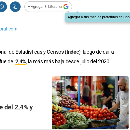
+ Agregar El Litoral en
Agregar a tus medios preferidos en Goo
oral.com
onal de Estadísticas y Censos (
Indec
), luego de dar a
fue del
2,4%
, la más más baja desde julio del 2020.
e del 2,4% y