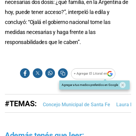
necesarias dos dosis: ¿qué familia, en la Argentina de
hoy, puede tener acceso?”, interpeló la edila y
concluyó: “Ojalá el gobierno nacional tome las
medidas necesarias y haga frente a las
responsabilidades que le caben”.
+ Agregar El Litoral en
Agregar a tus medios preferidos en Google
#TEMAS:
Concejo Municipal de Santa Fe
Laura M
Además tenés que leer: