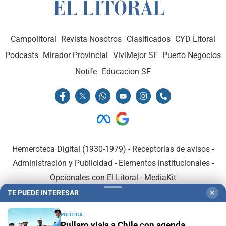
Campolitoral
Revista Nosotros
Clasificados
CYD Litoral
Podcasts
Mirador Provincial
VivíMejor SF
Puerto Negocios
Notife
Educacion SF
Hemeroteca Digital (1930-1979)
-
Receptorías de avisos
-
Administración y Publicidad
-
Elementos institucionales
-
Opcionales con El Litoral
-
MediaKit
TE PUEDE INTERESAR
✕
El Litoral es miembro de:
POLÍTICA
Pullaro viaja a Chile con agenda