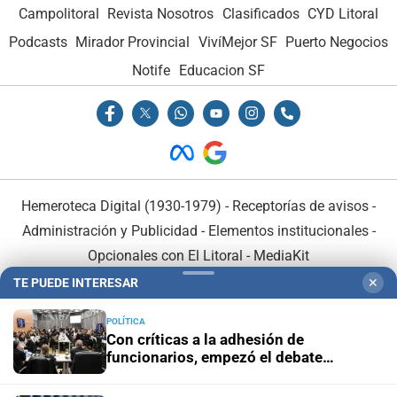
Campolitoral
Revista Nosotros
Clasificados
CYD Litoral
Podcasts
Mirador Provincial
VivíMejor SF
Puerto Negocios
Notife
Educacion SF
Hemeroteca Digital (1930-1979)
-
Receptorías de avisos
-
Administración y Publicidad
-
Elementos institucionales
-
Opcionales con El Litoral
-
MediaKit
TE PUEDE INTERESAR
✕
El Litoral es miembro de:
POLÍTICA
Con críticas a la adhesión de
funcionarios, empezó el debate
nacional por la reforma a la Inocencia
Fiscal