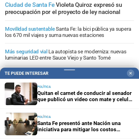
Ciudad de Santa Fe
Violeta Quiroz expresó su
preocupación por el proyecto de ley nacional
Movilidad sustentable
Santa Fe: la bici pública ya supera
los 670 mil viajes y suma nuevas estaciones
Más seguridad vial
La autopista se moderniza: nuevas
luminarias LED entre Sauce Viejo y Santo Tomé
TE PUEDE INTERESAR
✕
Con un fuerte llamado a la solidaridad
San Cayetano se
prepara para recibir a miles de peregrinos de Santa Fe
POLÍTICA
Quitan el carnet de conducir al senador
"Geriátrico del horror"
Desde el Concejo, piden al
que publicó un video con mate y celular
municipio que detalle la situación de los asilos de
al volante
ancianos en Santa Fe
POLÍTICA
Santa Fe presentó ante Nación una
iniciativa para mitigar los costos
energéticos en la industria