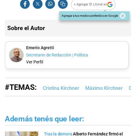
+ Agregar El Litoral en
Agregar a tus medios preferidos en Google
Sobre el Autor
Emerio Agretti
Secretario de Redacción | Política
Ver Perfil
#TEMAS:
Cristina Kirchner
Máximo Kirchner
Cor
Además tenés que leer:
Tras la demora
Alberto Fernández firmó el