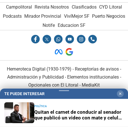
Campolitoral
Revista Nosotros
Clasificados
CYD Litoral
Podcasts
Mirador Provincial
VivíMejor SF
Puerto Negocios
Notife
Educacion SF
Hemeroteca Digital (1930-1979)
-
Receptorías de avisos
-
Administración y Publicidad
-
Elementos institucionales
-
Opcionales con El Litoral
-
MediaKit
TE PUEDE INTERESAR
✕
El Litoral es miembro de:
POLÍTICA
Quitan el carnet de conducir al senador
que publicó un video con mate y celular
al volante