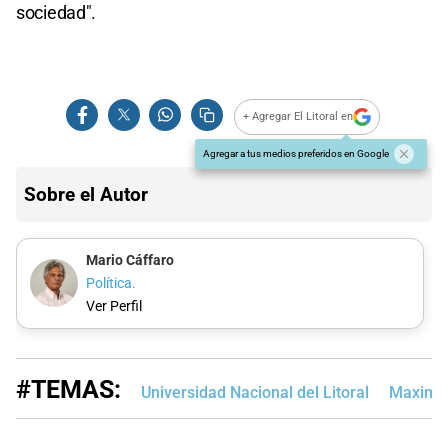
sociedad".
+ Agregar El Litoral en
Agregar a tus medios preferidos en Google
Sobre el Autor
Mario Cáffaro
Política.
Ver Perfil
#TEMAS:
Universidad Nacional del Litoral
Maximil