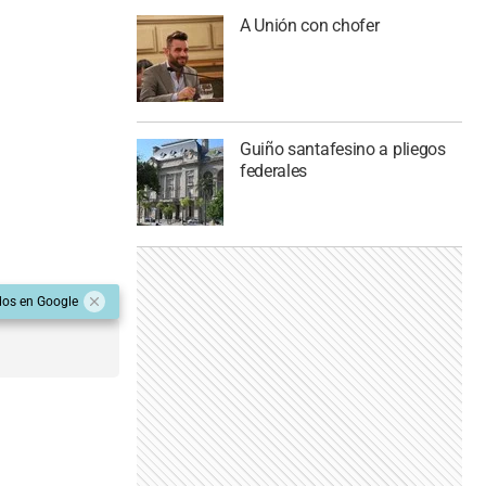
A Unión con chofer
Guiño santafesino a pliegos
federales
dos en Google