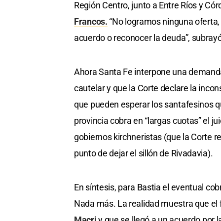
Región Centro, junto a Entre Ríos y Cór
Francos.
“No logramos ninguna oferta, 
acuerdo o reconocer la deuda”, subrayó
Ahora Santa Fe interpone una demanda
cautelar y que la Corte declare la inco
que pueden esperar los santafesinos qu
provincia cobra en “largas cuotas” el j
gobiernos kirchneristas (que la Corte
punto de dejar el sillón de Rivadavia).
En síntesis, para Bastia el eventual cob
Nada más. La realidad muestra que el f
Macri
y que se llegó a un acuerdo por 