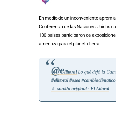
En medio de un inconveniente apremian
Conferencia de las Naciones Unidas so
100 países participaron de exposiciones
amenaza para el planeta tierra.
@e
llitoral
Lo qué dejó la Cumb
#ellitoral
#osea
#cambioclimatico
♬ sonido original - El Litoral