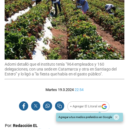
Adorni detalló que el instituto tenía "964 empleados y 160
delegaciones, con una sede en Catamarca y otra en Santiago del
Estero” y lo ligó a "la fiesta que había en el gasto público".
Martes 19.3.2024
22:54
+ Agregar El Litoral en
Agregar a tus medios preferidos en Google
Por:
Redacción EL