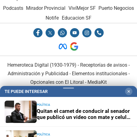
Podcasts
Mirador Provincial
VivíMejor SF
Puerto Negocios
Notife
Educacion SF
Hemeroteca Digital (1930-1979)
-
Receptorías de avisos
-
Administración y Publicidad
-
Elementos institucionales
-
Opcionales con El Litoral
-
MediaKit
TE PUEDE INTERESAR
✕
El Litoral es miembro de:
POLÍTICA
Quitan el carnet de conducir al senador
que publicó un video con mate y celular
al volante
POLÍTICA