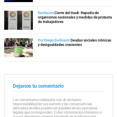
Rechazos
Cierre del Inadi: Repudio de
organismos nacionales y medidas de protesta
de trabajadores
Por Diego Guilisasti
Deudas sociales crónicas
y desigualdades crecientes
Dejanos tu comentario
Los comentarios realizados son de exclusiva
responsabilidad de sus autores y las consecuencias
derivadas de ellos pueden ser pasibles de las sanciones
legales que correspondan. Evitar comentarios ofensivos o
que no respondan al tema abordado en la información.