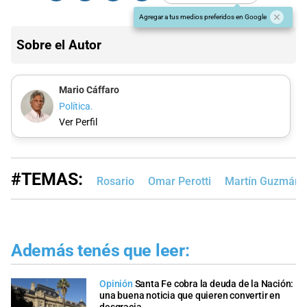
Agregar a tus medios preferidos en Google
Sobre el Autor
Mario Cáffaro
Política.
Ver Perfil
#TEMAS:
Rosario
Omar Perotti
Martín Guzmán
Además tenés que leer:
Opinión
Santa Fe cobra la deuda de la Nación:
una buena noticia que quieren convertir en