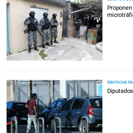
Proponen v
microtráf
SIN FECHA P
Diputados