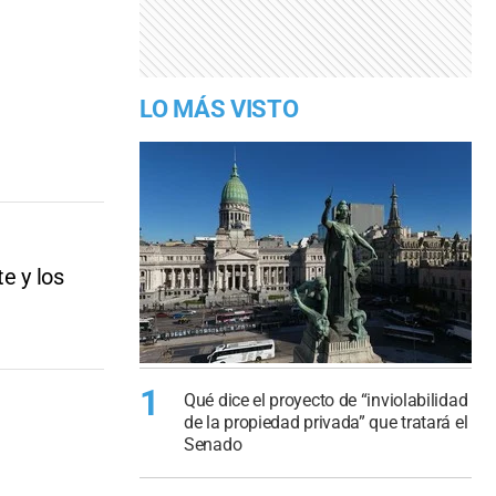
LO MÁS VISTO
e y los
1
Qué dice el proyecto de “inviolabilidad
de la propiedad privada” que tratará el
Senado