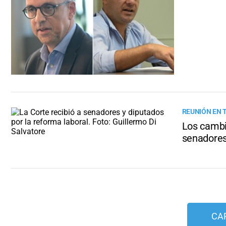
REUNIÓN EN 
Los cambio
senadore
CA