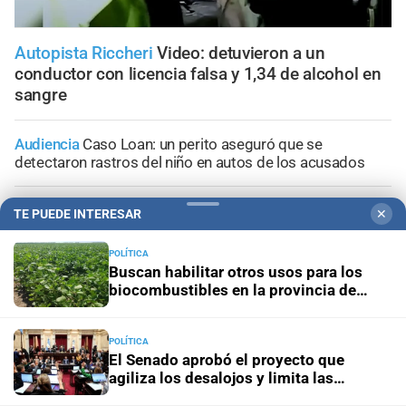
Autopista Riccheri
Video: detuvieron a un
conductor con licencia falsa y 1,34 de alcohol en
sangre
Audiencia
Caso Loan: un perito aseguró que se
detectaron rastros del niño en autos de los acusados
Juicio oral
Declaración clave: el enfermero aseguró que
TE PUEDE INTERESAR
✕
Maradona “fue al baño” la noche anterior a su muerte
POLÍTICA
Buscan habilitar otros usos para los
Santa Fe
Un hombre fue ejecutado de un tiro en la
biocombustibles en la provincia de
espalda en la zona noroeste de la ciudad
Santa Fe
Santa Fe
Buscan intensamente a un hombre que
POLÍTICA
El Senado aprobó el proyecto que
desapareció mientras practicaba kitesurf en Paraje El
agiliza los desalojos y limita las
Chaquito
expropiaciones