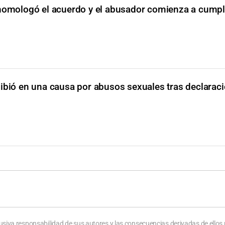
homologó el acuerdo y el abusador comienza a cumpl
hibió en una causa por abusos sexuales tras declarac
usiva responsabilidad de sus autores y las consecuencias derivadas de ellos