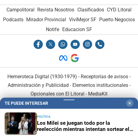
Campolitoral
Revista Nosotros
Clasificados
CYD Litoral
Podcasts
Mirador Provincial
VivíMejor SF
Puerto Negocios
Notife
Educacion SF
Hemeroteca Digital (1930-1979)
-
Receptorías de avisos
-
Administración y Publicidad
-
Elementos institucionales
-
Opcionales con El Litoral
-
MediaKit
TE PUEDE INTERESAR
✕
El Litoral es miembro de:
POLÍTICA
Los Milei se juegan todo por la
reelección mientras intentan sortear el
desgaste de la gestión