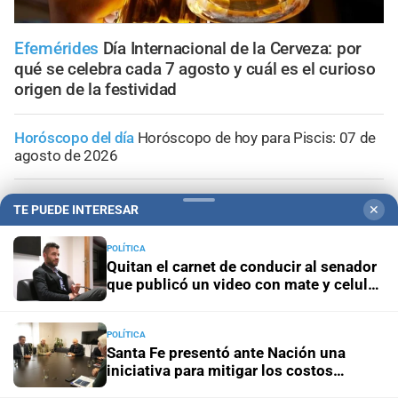
Efemérides
Día Internacional de la Cerveza: por
qué se celebra cada 7 agosto y cuál es el curioso
origen de la festividad
Horóscopo del día
Horóscopo de hoy para Piscis: 07 de
agosto de 2026
Horóscopo del día
Horóscopo de hoy para Acuario: 07
TE PUEDE INTERESAR
✕
de agosto de 2026
POLÍTICA
Quitan el carnet de conducir al senador
Horóscopo del día
Horóscopo de hoy para Capricornio:
que publicó un video con mate y celular
07 de agosto de 2026
al volante
Horóscopo del día
Horóscopo de hoy para Sagitario: 07
POLÍTICA
de agosto de 2026
Santa Fe presentó ante Nación una
iniciativa para mitigar los costos
energéticos en la industria