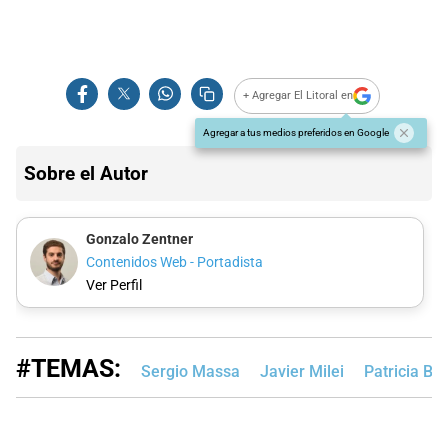
+ Agregar El Litoral en
Agregar a tus medios preferidos en Google
Sobre el Autor
Gonzalo Zentner
Contenidos Web - Portadista
Ver Perfil
#TEMAS:
Sergio Massa
Javier Milei
Patricia Bul