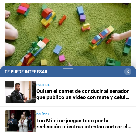
TE PUEDE INTERESAR
✕
POLÍTICA
Quitan el carnet de conducir al senador
¿No sabés qué regalar para el Día de las
que publicó un video con mate y celular
Infancias? Ideas según la edad para acertar y
al volante
estimular el desarrollo de los chicos
POLÍTICA
Los Milei se juegan todo por la
reelección mientras intentan sortear el
desgaste de la gestión