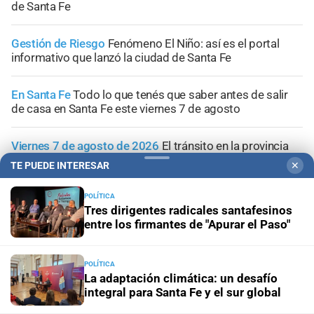
de Santa Fe
Gestión de Riesgo
Fenómeno El Niño: así es el portal
informativo que lanzó la ciudad de Santa Fe
En Santa Fe
Todo lo que tenés que saber antes de salir
de casa en Santa Fe este viernes 7 de agosto
Viernes 7 de agosto de 2026
El tránsito en la provincia
de Santa Fe; la información minuto a minuto
TE PUEDE INTERESAR
✕
POLÍTICA
Tres dirigentes radicales santafesinos
entre los firmantes de "Apurar el Paso"
+
Sucesos
POLÍTICA
La adaptación climática: un desafío
integral para Santa Fe y el sur global