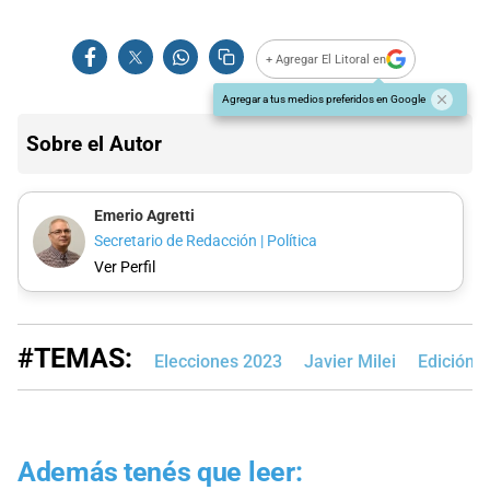
+ Agregar El Litoral en
Agregar a tus medios preferidos en Google
Sobre el Autor
Emerio Agretti
Secretario de Redacción | Política
Ver Perfil
#TEMAS:
Elecciones 2023
Javier Milei
Edición 
Además tenés que leer: