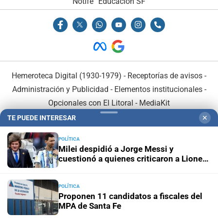
Notife
Educacion SF
Hemeroteca Digital (1930-1979)
-
Receptorías de avisos
-
Administración y Publicidad
-
Elementos institucionales
-
Opcionales con El Litoral
-
MediaKit
TE PUEDE INTERESAR
✕
El Litoral es miembro de:
POLÍTICA
Milei despidió a Jorge Messi y
cuestionó a quienes criticaron a Lionel
durante el Mundial
POLÍTICA
En Asociación con:
Proponen 11 candidatos a fiscales del
MPA de Santa Fe