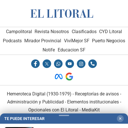
Campolitoral
Revista Nosotros
Clasificados
CYD Litoral
Podcasts
Mirador Provincial
VivíMejor SF
Puerto Negocios
Notife
Educacion SF
Hemeroteca Digital (1930-1979)
-
Receptorías de avisos
-
Administración y Publicidad
-
Elementos institucionales
-
Opcionales con El Litoral
-
MediaKit
TE PUEDE INTERESAR
✕
El Litoral es miembro de: