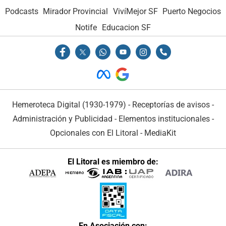
Podcasts
Mirador Provincial
VivíMejor SF
Puerto Negocios
Notife
Educacion SF
Hemeroteca Digital (1930-1979)
-
Receptorías de avisos
-
Administración y Publicidad
-
Elementos institucionales
-
Opcionales con El Litoral
-
MediaKit
El Litoral es miembro de:
En Asociación con: