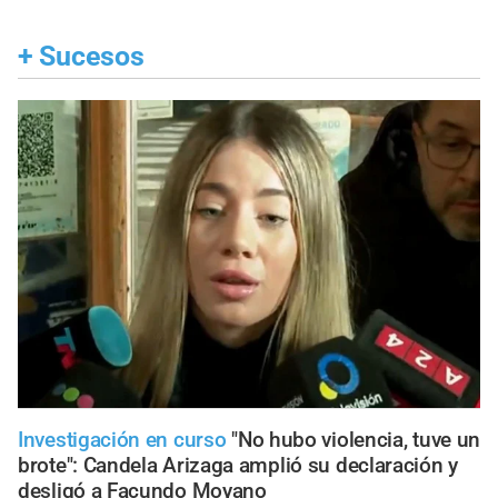
+
Sucesos
Investigación en curso
"No hubo violencia, tuve un
brote": Candela Arizaga amplió su declaración y
desligó a Facundo Moyano