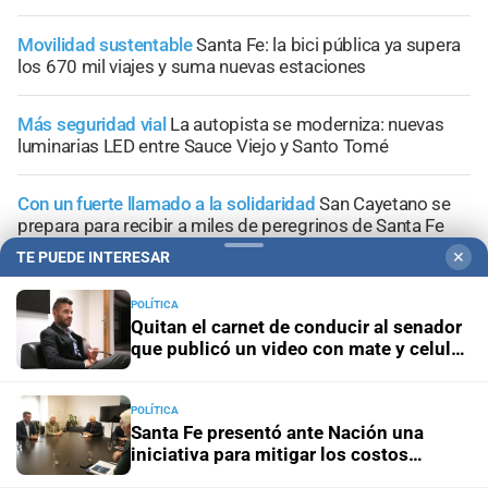
Movilidad sustentable
Santa Fe: la bici pública ya supera
los 670 mil viajes y suma nuevas estaciones
Más seguridad vial
La autopista se moderniza: nuevas
luminarias LED entre Sauce Viejo y Santo Tomé
Con un fuerte llamado a la solidaridad
San Cayetano se
prepara para recibir a miles de peregrinos de Santa Fe
TE PUEDE INTERESAR
✕
"Geriátrico del horror"
Desde el Concejo, piden al
municipio que detalle la situación de los asilos de
POLÍTICA
Quitan el carnet de conducir al senador
ancianos en Santa Fe
que publicó un video con mate y celular
al volante
POLÍTICA
Santa Fe presentó ante Nación una
iniciativa para mitigar los costos
+
Sucesos
energéticos en la industria