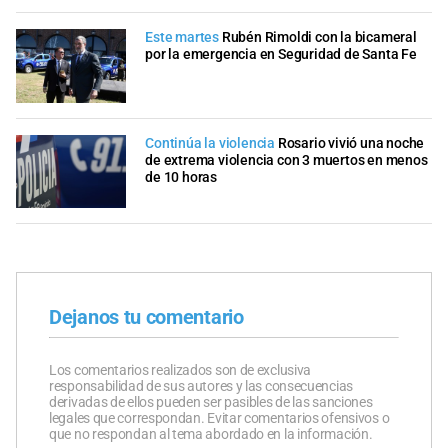
Este martes
Rubén Rimoldi con la bicameral
por la emergencia en Seguridad de Santa Fe
Continúa la violencia
Rosario vivió una noche
de extrema violencia con 3 muertos en menos
de 10 horas
Dejanos tu comentario
Los comentarios realizados son de exclusiva
responsabilidad de sus autores y las consecuencias
derivadas de ellos pueden ser pasibles de las sanciones
legales que correspondan. Evitar comentarios ofensivos o
que no respondan al tema abordado en la información.