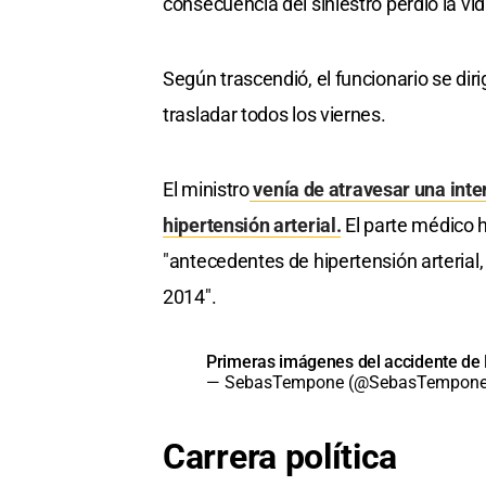
consecuencia del siniestro perdió la vi
Según trascendió, el funcionario se dirig
trasladar todos los viernes.
El ministro
venía de atravesar una inte
hipertensión arterial.
El parte médico 
"antecedentes de hipertensión arterial
2014".
Primeras imágenes del accidente de
— SebasTempone (@SebasTempon
Carrera política