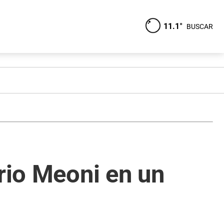
11.1°
BUSCAR
ario Meoni en un