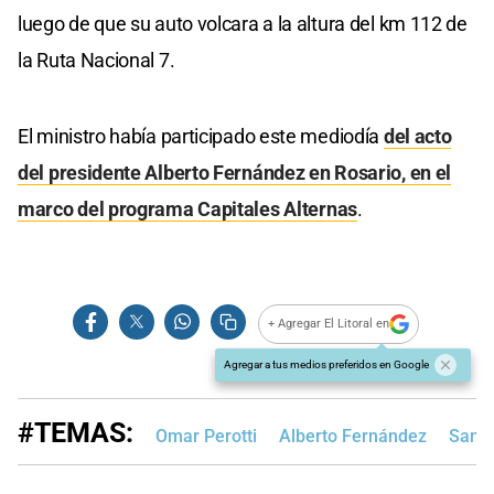
luego de que su auto volcara a la altura del km 112 de
la Ruta Nacional 7.
El ministro había participado este mediodía
del acto
del presidente Alberto Fernández en Rosario, en el
marco del programa Capitales Alternas
.
+ Agregar El Litoral en
Agregar a tus medios preferidos en Google
#TEMAS:
Omar Perotti
Alberto Fernández
Santi