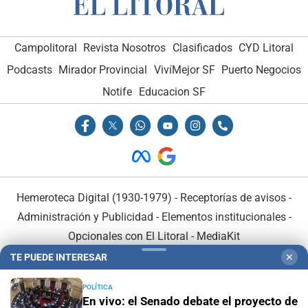
Campolitoral
Revista Nosotros
Clasificados
CYD Litoral
Podcasts
Mirador Provincial
VivíMejor SF
Puerto Negocios
Notife
Educacion SF
Hemeroteca Digital (1930-1979)
-
Receptorías de avisos
-
Administración y Publicidad
-
Elementos institucionales
-
Opcionales con El Litoral
-
MediaKit
TE PUEDE INTERESAR
✕
El Litoral es miembro de:
POLÍTICA
En vivo: el Senado debate el proyecto de