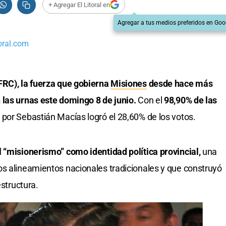
+ Agregar El Litoral en
Agregar a tus medios preferidos en Goo
oral.com
FRC), la fuerza que gobierna
Misiones
desde hace más
 las urnas este domingo 8 de junio.
Con el
98,90% de las
a por Sebastián Macías logró el 28,60% de los votos.
 “misionerismo” como identidad política provincial,
una
os alineamientos nacionales tradicionales y que construyó
estructura.