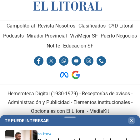
Campolitoral
Revista Nosotros
Clasificados
CYD Litoral
Podcasts
Mirador Provincial
VivíMejor SF
Puerto Negocios
Notife
Educacion SF
Hemeroteca Digital (1930-1979)
-
Receptorías de avisos
-
Administración y Publicidad
-
Elementos institucionales
-
Opcionales con El Litoral
-
MediaKit
TE PUEDE INTERESAR
✕
El Litoral es miembro de:
POLÍTICA