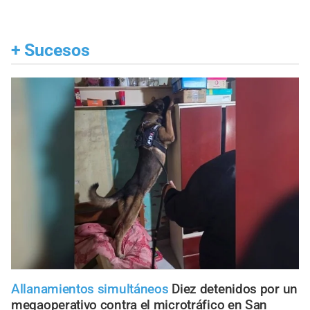
+
Sucesos
Allanamientos simultáneos
Diez detenidos por un
megaoperativo contra el microtráfico en San