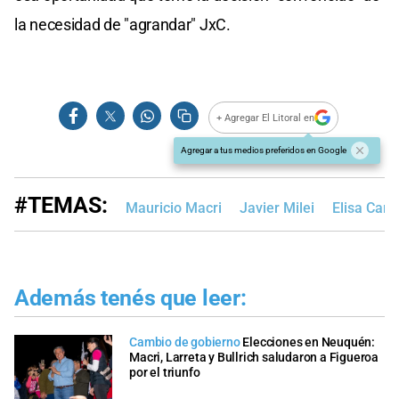
la necesidad de "agrandar" JxC.
+ Agregar El Litoral en
Agregar a tus medios preferidos en Google
#TEMAS:
Mauricio Macri
Javier Milei
Elisa Carr
Además tenés que leer:
Cambio de gobierno
Elecciones en Neuquén:
Macri, Larreta y Bullrich saludaron a Figueroa
por el triunfo