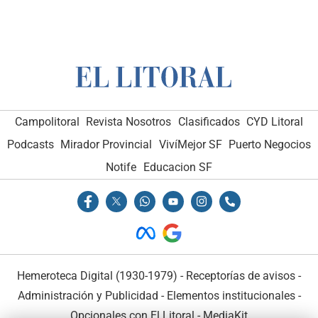
Campolitoral
Revista Nosotros
Clasificados
CYD Litoral
Podcasts
Mirador Provincial
VivíMejor SF
Puerto Negocios
Notife
Educacion SF
Hemeroteca Digital (1930-1979)
-
Receptorías de avisos
-
Administración y Publicidad
-
Elementos institucionales
-
Opcionales con El Litoral
-
MediaKit