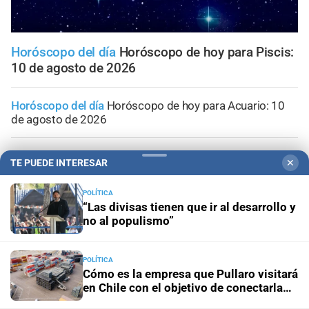
Horóscopo del día
Horóscopo de hoy para Piscis:
10 de agosto de 2026
Horóscopo del día
Horóscopo de hoy para Acuario: 10
de agosto de 2026
Horóscopo del día
Horóscopo de hoy para Capricornio:
TE PUEDE INTERESAR
✕
10 de agosto de 2026
POLÍTICA
Horóscopo del día
Horóscopo de hoy para Sagitario: 10
“Las divisas tienen que ir al desarrollo y
de agosto de 2026
no al populismo”
Horóscopo del día
Horóscopo de hoy para Escorpio: 10
POLÍTICA
de agosto de 2026
Cómo es la empresa que Pullaro visitará
en Chile con el objetivo de conectarla
con Santa Fe