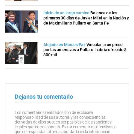
Inicio de un largo camino
Balance de los
primeros 30 días de Javier Milei en la Nación y
de Maximiliano Pullaro en Santa Fe
Alojado en Marcos Paz
Vinculan a un preso
por las amenazas a Pullaro: habría ofrecido $
300 mil
Dejanos tu comentario
Los comentarios realizados son de exclusiva
responsabilidad de sus autores y las consecuencias
derivadas de ellos pueden ser pasibles de las sanciones
legales que correspondan. Evitar comentarios ofensivos o
que no respondan al tema abordado en la información.