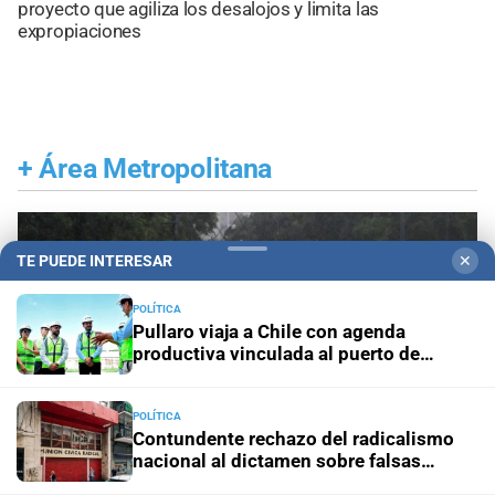
proyecto que agiliza los desalojos y limita las
expropiaciones
+
Área Metropolitana
TE PUEDE INTERESAR
✕
POLÍTICA
Pullaro viaja a Chile con agenda
productiva vinculada al puerto de
Rosario
POLÍTICA
Contundente rechazo del radicalismo
nacional al dictamen sobre falsas
denuncias