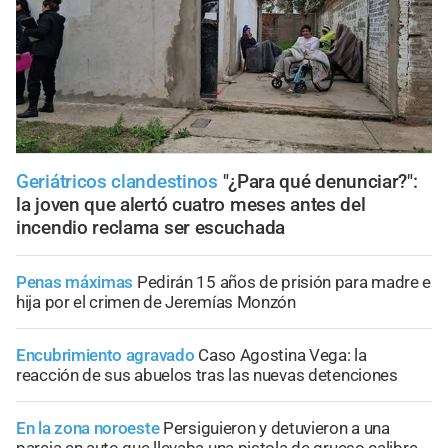
Geriátricos clandestinos
"¿Para qué denunciar?":
la joven que alertó cuatro meses antes del
incendio reclama ser escuchada
Penas máximas
Pedirán 15 años de prisión para madre e
hija por el crimen de Jeremías Monzón
Encubrimiento agravado
Caso Agostina Vega: la
reacción de sus abuelos tras las nuevas detenciones
En la zona noroeste
Persiguieron y detuvieron a una
pareja en auto que llevaba una pistola de grueso calibre