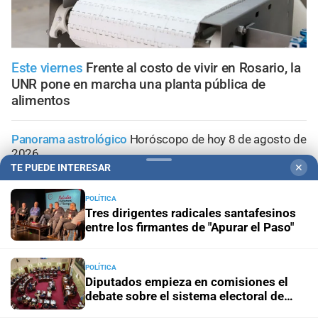
Este viernes
Frente al costo de vivir en Rosario, la
UNR pone en marcha una planta pública de
alimentos
Panorama astrológico
Horóscopo de hoy 8 de agosto de
2026
TE PUEDE INTERESAR
✕
Horóscopo del día
Horóscopo de hoy para Piscis: 08 de
POLÍTICA
agosto de 2026
Tres dirigentes radicales santafesinos
entre los firmantes de "Apurar el Paso"
Horóscopo del día
Horóscopo de hoy para Acuario: 08
de agosto de 2026
POLÍTICA
Diputados empieza en comisiones el
Horóscopo del día
Horóscopo de hoy para Capricornio:
debate sobre el sistema electoral de
08 de agosto de 2026
Santa Fe