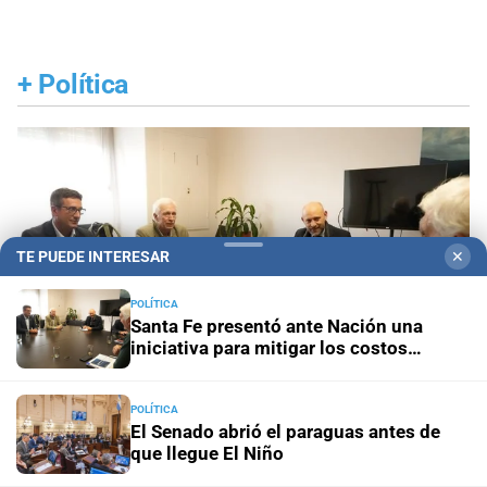
+
Política
TE PUEDE INTERESAR
✕
POLÍTICA
Santa Fe presentó ante Nación una
iniciativa para mitigar los costos
energéticos en la industria
POLÍTICA
El Senado abrió el paraguas antes de
que llegue El Niño
Junto a la Región Centro
Santa Fe presentó ante
Nación una iniciativa para mitigar los costos