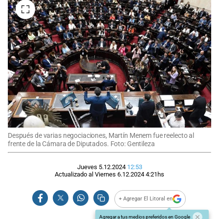
Después de varias negociaciones, Martín Menem fue reelecto al
frente de la Cámara de Diputados. Foto: Gentileza
Jueves 5.12.2024
12:53
Actualizado al
Viernes 6.12.2024
4:21
hs
+ Agregar El Litoral en
Agregar a tus medios preferidos en Google