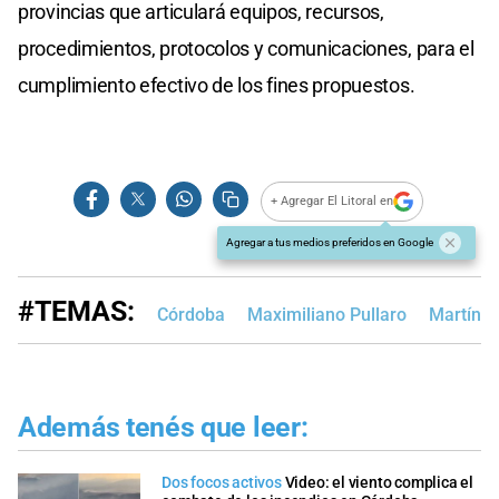
provincias que articulará equipos, recursos,
procedimientos, protocolos y comunicaciones, para el
cumplimiento efectivo de los fines propuestos.
+ Agregar El Litoral en
Agregar a tus medios preferidos en Google
#TEMAS:
Córdoba
Maximiliano Pullaro
Martín L
Además tenés que leer:
Dos focos activos
Video: el viento complica el