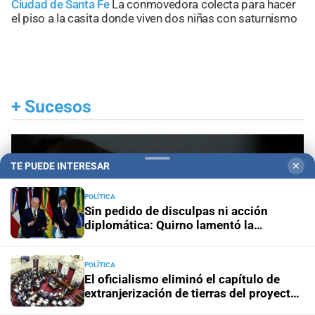
Ciudad de Santa Fe
La conmovedora colecta para hacer
el piso a la casita donde viven dos niñas con saturnismo
+
Sucesos
TE PUEDE INTERESAR
✕
POLÍTICA
Sin pedido de disculpas ni acción
diplomática: Quirno lamentó la
“decisión unilateral de Brasil”
POLÍTICA
El oficialismo eliminó el capítulo de
extranjerización de tierras del proyecto
de propiedad privada