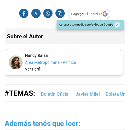
+ Agregar El Litoral en
Agregar a tus medios preferidos en Google
Sobre el Autor
Nancy Balza
Área Metropolitana - Política
Ver Perfil
#TEMAS:
Boletín Oficial
Javier Milei
Boleta Únic
Además tenés que leer: