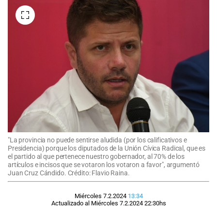
"La provincia no puede sentirse aludida (por los calificativos e
Presidencia) porque los diputados de la Unión Cívica Radical, que es
el partido al que pertenece nuestro gobernador, al 70% de los
artículos e incisos que se votaron los votaron a favor", argumentó
Juan Cruz Cándido. Crédito: Flavio Raina.
Miércoles 7.2.2024
13:34
Actualizado al
Miércoles 7.2.2024
22:30
hs