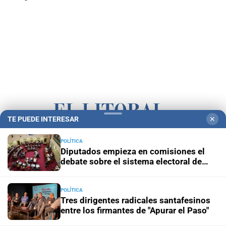
TE PUEDE INTERESAR
✕
Campolitoral
Revista Nosotros
Clasificados
CYD Litoral
POLÍTICA
Diputados empieza en comisiones el
Podcasts
Mirador Provincial
VivíMejor SF
Puerto Negocios
debate sobre el sistema electoral de
Santa Fe
Notife
Educacion SF
POLÍTICA
Tres dirigentes radicales santafesinos
entre los firmantes de "Apurar el Paso"