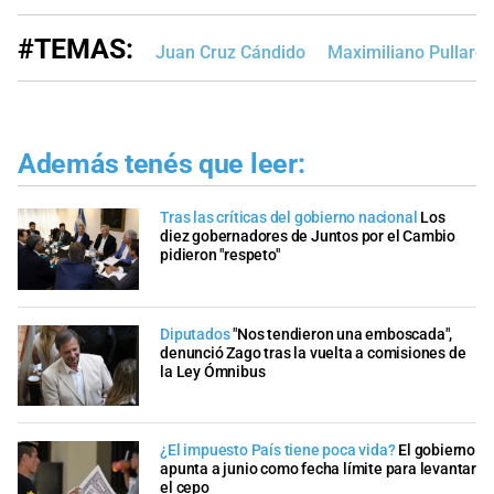
#TEMAS:
Juan Cruz Cándido
Maximiliano Pullaro
Además tenés que leer:
Tras las críticas del gobierno nacional
Los
diez gobernadores de Juntos por el Cambio
pidieron "respeto"
Diputados
"Nos tendieron una emboscada",
denunció Zago tras la vuelta a comisiones de
la Ley Ómnibus
¿El impuesto País tiene poca vida?
El gobierno
apunta a junio como fecha límite para levantar
el cepo