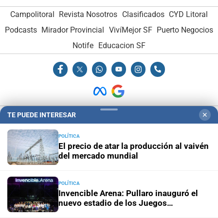
Campolitoral
Revista Nosotros
Clasificados
CYD Litoral
Podcasts
Mirador Provincial
VivíMejor SF
Puerto Negocios
Notife
Educacion SF
TE PUEDE INTERESAR
✕
Hemeroteca Digital (1930-1979)
-
Receptorías de avisos
-
Administración y Publicidad
-
Elementos institucionales
-
POLÍTICA
El precio de atar la producción al vaivén
Opcionales con El Litoral
-
MediaKit
del mercado mundial
El Litoral es miembro de:
POLÍTICA
Invencible Arena: Pullaro inauguró el
nuevo estadio de los Juegos
Suramericanos 2026