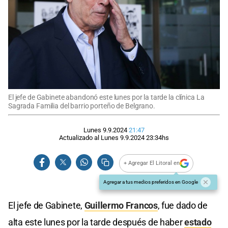
El jefe de Gabinete abandonó este lunes por la tarde la clínica La
Sagrada Familia del barrio porteño de Belgrano.
Lunes 9.9.2024
21:47
Actualizado al
Lunes 9.9.2024
23:34
hs
+ Agregar El Litoral en
Agregar a tus medios preferidos en Google
El jefe de Gabinete,
Guillermo Francos
, fue dado de
alta este lunes por la tarde después de haber
estado