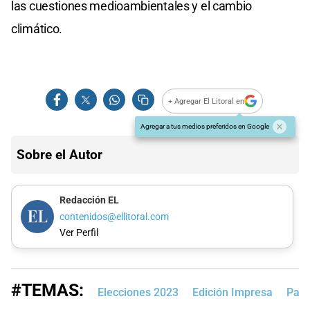
las cuestiones medioambientales y el cambio
climático.
+ Agregar El Litoral en
Agregar a tus medios preferidos en Google
Sobre el Autor
Redacción EL
contenidos@ellitoral.com
Ver Perfil
#TEMAS:
Elecciones 2023
Edición Impresa
Patri