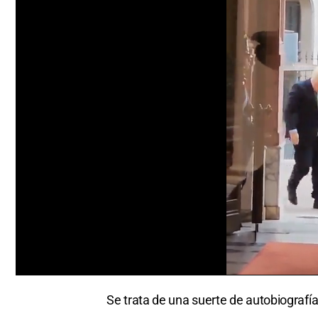
0
seconds
Se trata de una suerte de autobiografía
of
0