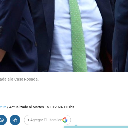
egada a la Casa Rosada.
7:12
/
Actualizado al
Martes 15.10.2024
1:31
hs
+ Agregar El Litoral en