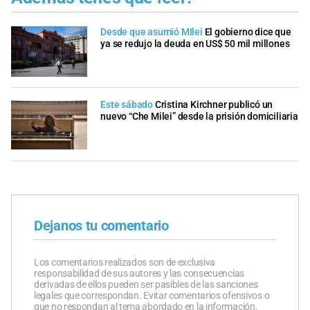
Desde que asumió MIlei
El gobierno dice que
ya se redujo la deuda en US$ 50 mil millones
Este sábado
Cristina Kirchner publicó un
nuevo “Che Milei” desde la prisión domiciliaria
Dejanos tu comentario
Los comentarios realizados son de exclusiva
responsabilidad de sus autores y las consecuencias
derivadas de ellos pueden ser pasibles de las sanciones
legales que correspondan. Evitar comentarios ofensivos o
que no respondan al tema abordado en la información.