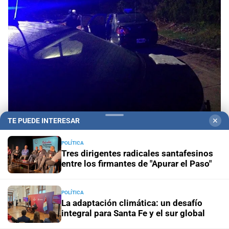
TE PUEDE INTERESAR
✕
Villa Oculta
Investigan la muerte de un hombre en
POLÍTICA
la ciudad de Santa Fe
Tres dirigentes radicales santafesinos
entre los firmantes de "Apurar el Paso"
Hay siete heridos
Chocaron un tren y un colectivo a
metros de La Bombonera
POLÍTICA
La adaptación climática: un desafío
Tribunales
Prisión preventiva para dos hermanos
integral para Santa Fe y el sur global
acusados por un brutal asalto contra un adolescente en