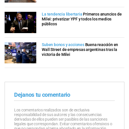
La tendencia libertaria
Primeros anuncios de
Milei: privatizar YPF y todos los medios
públicos
Suben bonos y acciones
Buena reacción en
Wall Street de empresas argentinas tras la
victoria de Milei
Dejanos tu comentario
Los comentarios realizados son de exclusiva
responsabilidad de sus autores y las consecuencias
derivadas de ellos pueden ser pasibles de las sanciones
legales que correspondan. Evitar comentarios ofensivos o
que no respondan al tema abordado en la información.