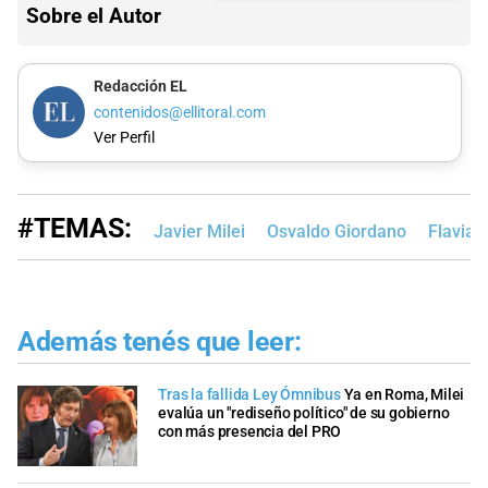
Sobre el Autor
Redacción EL
contenidos@ellitoral.com
Ver Perfil
#TEMAS:
Javier Milei
Osvaldo Giordano
Flavia 
Además tenés que leer:
Tras la fallida Ley Ómnibus
Ya en Roma, Milei
evalúa un "rediseño político" de su gobierno
con más presencia del PRO