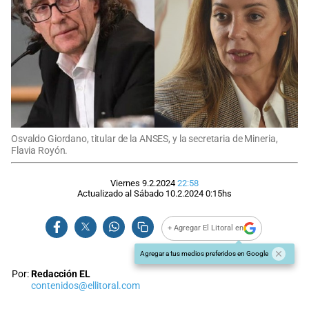
Osvaldo Giordano, titular de la ANSES, y la secretaria de Mineria,
Flavia Royón.
Viernes 9.2.2024
22:58
Actualizado al
Sábado 10.2.2024
0:15
hs
+ Agregar El Litoral en
Agregar a tus medios preferidos en Google
Por:
Redacción EL
contenidos@ellitoral.com