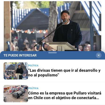
TE PUEDE INTERESAR
✕
POLÍTICA
“Las divisas tienen que ir al desarrollo y
Pullaro en Reconquista
“Las divisas tienen que ir
no al populismo”
al desarrollo y no al populismo”
POLÍTICA
El gobernador en el vecino país
Cómo es la empresa que
Cómo es la empresa que Pullaro visitará
Pullaro visitará en Chile con el objetivo de conectarla con
en Chile con el objetivo de conectarla
Santa Fe
con Santa Fe