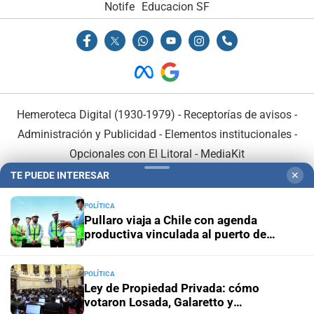
Notife
Educacion SF
Hemeroteca Digital (1930-1979)
-
Receptorías de avisos
-
Administración y Publicidad
-
Elementos institucionales
-
Opcionales con El Litoral
-
MediaKit
TE PUEDE INTERESAR
✕
El Litoral es miembro de:
POLÍTICA
Pullaro viaja a Chile con agenda
productiva vinculada al puerto de
Rosario
POLÍTICA
En Asociación con:
Ley de Propiedad Privada: cómo
votaron Losada, Galaretto y