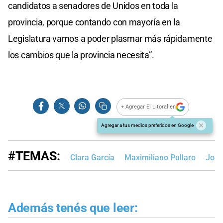
candidatos a senadores de Unidos en toda la
provincia, porque contando con mayoría en la
Legislatura vamos a poder plasmar más rápidamente
los cambios que la provincia necesita”.
+ Agregar El Litoral en
Agregar a tus medios preferidos en Google
#TEMAS:
Clara García
Maximiliano Pullaro
José
Además tenés que leer: