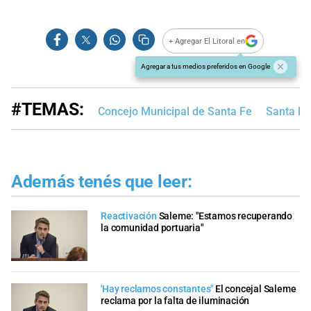
+ Agregar El Litoral en
Agregar a tus medios preferidos en Google
#TEMAS:
Concejo Municipal de Santa Fe
Santa Fe
Además tenés que leer:
Reactivación
Saleme: "Estamos recuperando
la comunidad portuaria"
'Hay reclamos constantes"
El concejal Saleme
reclama por la falta de iluminación