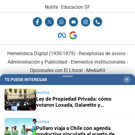
Notife
Educacion SF
Hemeroteca Digital (1930-1979)
-
Receptorías de avisos
-
Administración y Publicidad
-
Elementos institucionales
-
Opcionales con El Litoral
-
MediaKit
TE PUEDE INTERESAR
✕
El Litoral es miembro de:
POLÍTICA
Ley de Propiedad Privada: cómo
votaron Losada, Galaretto y
Lewandowski en el Senado
POLÍTICA
En Asociación con:
Pullaro viaja a Chile con agenda
productiva vinculada al puerto de